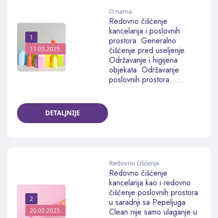
O nama
Redovno čišćenje
kancelarija i poslovnih
1
prostora. Generalno
11.03.2025.
čišćenje pred useljenje.
Održavanje i higijena
objekata. Održavanje
poslovnih prostora. ...
DETALJNIJE
Redovno čišćenje
Redovno čišćenje
kancelarija kao i redovno
čišćenje poslovnih prostora
2
u saradnji sa Pepeljuga
20.02.2025.
Clean nije samo ulaganje u