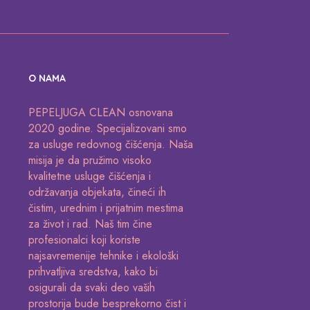
O NAMA
PEPELJUGA CLEAN osnovana
2020 godine. Specijalizovani smo
za usluge redovnog čišćenja. Naša
misija je da pružimo visoko
kvalitetne usluge čišćenja i
održavanja objekata, čineći ih
čistim, urednim i prijatnim mestima
za život i rad. Naš tim čine
profesionalci koji koriste
najsavremenije tehnike i ekološki
prihvatljiva sredstva, kako bi
osigurali da svaki deo vaših
prostorija bude besprekorno čist i