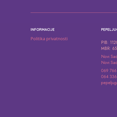
INFORMACIJE
PEPELJU
Politika privatnosti
PIB: 11
MBR: 65
Novi Sa
Novi Sad
069 766
064 336
pepeljug