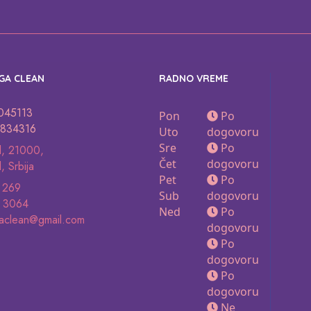
GA CLEAN
RADNO VREME
2045113
Pon
Po
834316
Uto
dogovoru
Sre
Po
d, 21000,
Čet
dogovoru
, Srbija
Pet
Po
 269
Sub
dogovoru
 3064
Ned
Po
aclean@gmail.com
dogovoru
Po
dogovoru
Po
dogovoru
Ne