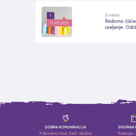
O nama
1
Redovno čišćen
11.03.2025.
useljenje. Održ
DOBRA KOMUNIKACIJA
SIGURAN 
Pokrivamo Novi Sad i okolinu
Tradicija i