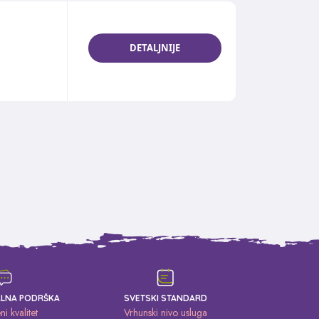
DETALJNIJE
ALNA PODRŠKA
SVETSKI STANDARD
i kvalitet
Vrhunski nivo usluga