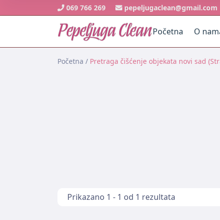
069 766 269
pepeljugaclean@gmail.com
Početna
O nam
Početna
/
Pretraga čišćenje objekata novi sad (Str
Prikazano 1 - 1 od 1 rezultata