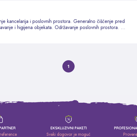
je kancelarija i poslovnih prostora. Generalno čišćenje pred
avanje i higijena objekata. Održavanje poslovnih prostora. ...
1
PARTNER
EKSKLUZIVNI PAKETI
PROFESION
 reference
Svaki dogovor je moguć
Proveren