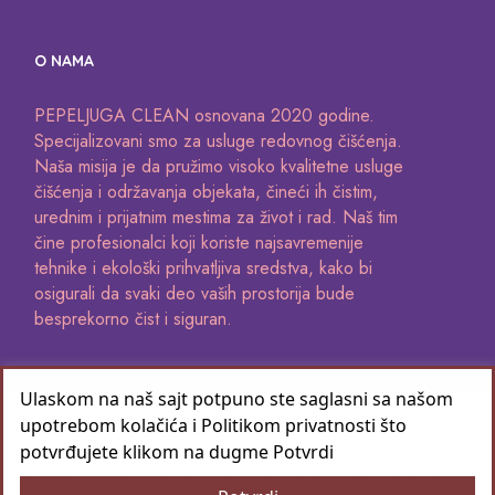
O NAMA
PEPELJUGA CLEAN osnovana 2020 godine.
Specijalizovani smo za usluge redovnog čišćenja.
Naša misija je da pružimo visoko kvalitetne usluge
čišćenja i održavanja objekata, čineći ih čistim,
urednim i prijatnim mestima za život i rad. Naš tim
čine profesionalci koji koriste najsavremenije
tehnike i ekološki prihvatljiva sredstva, kako bi
osigurali da svaki deo vaših prostorija bude
besprekorno čist i siguran.
Ulaskom na naš sajt potpuno ste saglasni sa našom
upotrebom kolačića i Politikom privatnosti što
©2026 Pepeljuga Clean
potvrđujete klikom na dugme Potvrdi
BUTOBU - Izrada web sajta i internet prodavnice, optimizacija sajtova,