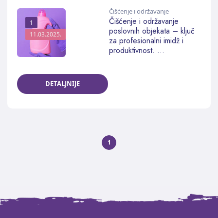
Čišćenje i održavanje
Čišćenje i održavanje
1
poslovnih objekata – ključ
11.03.2025.
za profesionalni imidž i
produktivnost. ...
DETALJNIJE
1