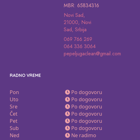
MBR: 65834316
Novi Sad,
21000, Novi
Sad, Srbija
069 766 269
064 336 3064
pepeljugaclean@gmail.com
RADNO VREME
Pon
Po dogovoru
Uto
Po dogovoru
Sre
Po dogovoru
Čet
Po dogovoru
Pet
Po dogovoru
Sub
Po dogovoru
Ned
Ne radimo