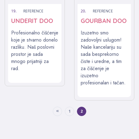
19.
REFERENCE
20.
REFERENCE
UNDERIT DOO
GOURBAN DOO
Profesionalno čišćenje
Izuzetno smo
koje je stvarno donelo
zadovoljni uslugom!
razliku. Naš poslovni
Naše kancelariju su
prostor je sada
sada besprekorno
mnogo prijatniji za
čiste i uredne, a tim
rad.
za čišćenje je
izuzetno
profesionalan i tačan.
1
2