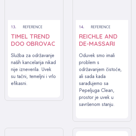
13.
REFERENCE
14.
REFERENCE
TIMEL TREND
REICHLE AND
DOO OBROVAC
DE-MASSARI
Služba za održavanje
Oduvek smo imali
naših kancelarija nikad
problem s
nije izneverila. Uvek
održavanjem čistoće,
su tačni, temeljni i vrlo
ali sada kada
efikasni.
sarađujemo sa
Pepeljuga Clean,
prostor je uvek u
savršenom stanju.