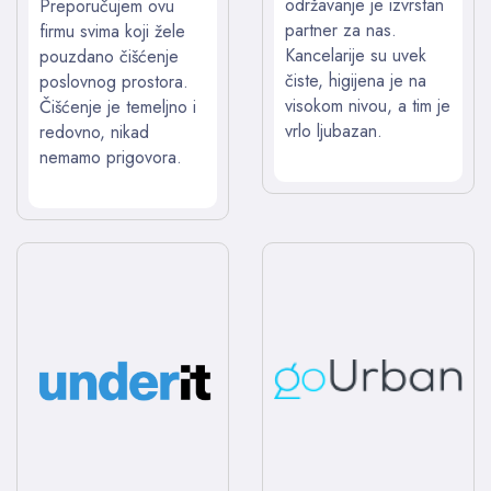
održavanje je izvrstan
Preporučujem ovu
partner za nas.
firmu svima koji žele
Kancelarije su uvek
pouzdano čišćenje
čiste, higijena je na
poslovnog prostora.
visokom nivou, a tim je
Čišćenje je temeljno i
vrlo ljubazan.
redovno, nikad
nemamo prigovora.