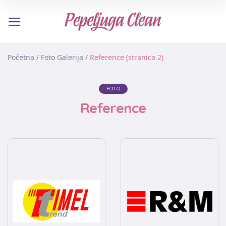
Početna
/
Foto Galerija
/
Reference (stranica 2)
FOTO
Reference