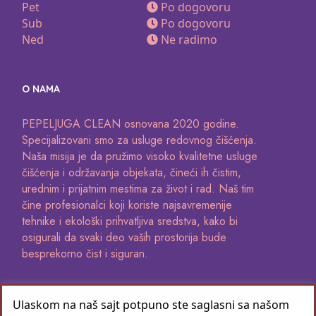
Pet
Po dogovoru
Sub
Po dogovoru
Ned
Ne radimo
O NAMA
PEPELJUGA CLEAN osnovana 2020 godine.
Specijalizovani smo za usluge redovnog čišćenja.
Naša misija je da pružimo visoko kvalitetne usluge
čišćenja i održavanja objekata, čineći ih čistim,
urednim i prijatnim mestima za život i rad. Naš tim
čine profesionalci koji koriste najsavremenije
tehnike i ekološki prihvatljiva sredstva, kako bi
osigurali da svaki deo vaših prostorija bude
besprekorno čist i siguran.
Ulaskom na naš sajt potpuno ste saglasni sa našom