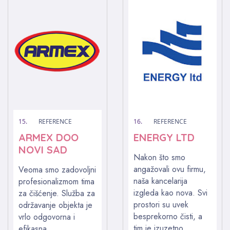
15.
REFERENCE
16.
REFERENCE
ARMEX DOO
ENERGY LTD
NOVI SAD
Nakon što smo
angažovali ovu firmu,
Veoma smo zadovoljni
naša kancelarija
profesionalizmom tima
izgleda kao nova. Svi
za čišćenje. Služba za
prostori su uvek
održavanje objekta je
besprekorno čisti, a
vrlo odgovorna i
tim je izuzetno
efikasna.